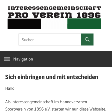
Zum
I
Inhalt
springen
P
Interessengemeinschaft
im
V
Hannoverschen
Sportverein
1
Navigation
von
1896
e.V.
Sich einbringen und mit entscheiden
Hallo!
Als Interessengemeinschaft im Hannoverschen
Sportverein von 1896 e.V. starten wir nun diese Webseite.